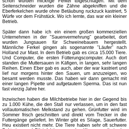
schon wurden mickrige Ferkel totgeschlagen. Mit dem
Seitenschneider wurden die Zähne abgekniffen und die
Eberferkelchen wurde ohne Betäubung ruckzuck kastriert, 5
Würfe vor dem Frühstück. Wo ich lernte, das war ein kleiner
Betrieb.
Später dann habe ich ein einem großen kommerziellen
Unternehmen in der "Sauenvermehrung" gearbeitet, dort
wurden Jungsauen für Schweinebauern hergestellt.
Männliche Ferkel gingen als sogenannte "Läufer" nach
Holland zur Mast. In dem Betrieb gab es circa 15.000 Tiere.
Und Computer, die ersten Fütterungscomputer. Auch dort
standen die Muttersauen in Käfigen, in langen, sehr langen
Reihen. Einen Eber gab es auch, aber der war kastriert und
lief nur morgens hinter den Sauen, um anzuzeigen, wo
besamt werden musste. Das haben wir dann gemacht mit
einer langen Pipette und aufgetautem Sperma. Das ist nun
fast vierzig Jahre her.
Inzwischen haben die Milchbetriebe hier in der Gegend bis
zu 1.000 Kühe, die den Stall nur verlassen, um in den fast
vollautomatischen Melkstand zu gehen. Grünfutter wird im
Sommer frisch geschnitten und direkt vom Trecker in die
Futtergänge geliefert. Im Winter gibt es Silage, Sauerfutter.
Heu existiert nicht mehr. Die Tiere haben sehr oft schwere