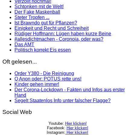
Verzollt nochmal!
Schtonken mit de Welt!
Der Fake Maskenball
Steter Tropfen ...
Ist Brawndo gut für Pflanzen?
Einigkeit und Recht und Schreiheit
Rüdiger Hoffmann: Lügen haben kurze Beine
#allesdichtmachen - Coronoia, oder was?
Das AMT
Politisch korrekt Eis essen
Oft gelesen...
Order Y380 - Die Reinigung
Q Anon oder: POTUS rette uns!
Kinder gehen immer!
Der Corona-Lockdown - Fakten und Infos aus erster
Hand
Segelt Staatenlos Info unter falscher Flagge?
Social Web
Youtube:
Hier klicken!
Facebook:
Hier klicken!
Instagram:
Hier klicken!