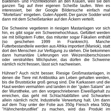
Bakterien- und Pilzinfektionen an den Klauen, weil sie den
ganzen Tag auf ihrer eigenen Scheiße laufen. Wen es
interessiert, bei der Google Bildersuche einfach mal
"Mortellaro" eingeben. Guten Appetit. Der ganze Sodder wird
dann mit dem Scheißetanker auf den Äckern verteilt.
Die Schweine vegetieren in riesigen Mastanlagen vor sich
hin, es gibt sogar ein Schweinehochhaus. Gefüttert werden
sie mit billigstem Futter, das mitunter sogar Fäkalien enthält
(so geschehen 1999 in Frankreich). Manche
Futterbestandteile werden aus Afrika importiert (Maniok), statt
dort den Menschen zur Verfügung zu stehen. Die bekommen
dann humanitäre Lieferungen von Weizenüberschüssen
oder verstrahltes Milchpulver, das dürfen die Schweine
nämlich nicht fressen, lässt sich nachweisen.
Hühner? Auch nicht besser. Riesige Großmastanlagen, in
denen die Tiere mit Antibiotika am Leben gehalten werden,
bis die Bruststücke groß genug sind. Die Karkassen und die
Haut werden vermahlen und landen in der "guten Salami" an
der Wursttheke, um den vorgeschriebenen Eiweißgehalt zu
erreichen, das geht mit Schlachtabfällen und Schwarten
allein nämlich nicht. Industrielle Verwertung halt. Um dann
auf dem Tray unter der Folie aus 350g Fleisch etwa 500g
"Hähnchenbrustfilet" zu machen, wird das Produkt im