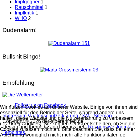
Impfgegner
1
Rauschmittel
1
Impfkritik
1
WHO
2
Dudenalarm!
Bullshit Bingo!
Empfehlung
Follow us on Facebook
Wir nutzen Cookies auf unserer Website. Einige von ihnen sind
essenziell für den Betrieb der Seite, während andere uns
Impressum / Datenschutzerklärung
/
XML-Sitemap
helfen, diese Website und die Nutzererfahrung zu verbessern
Copyright © 2026 der-stoerenfried.de
(Tracking Cookies). Sie können selbst entscheiden, ob Sie die
Design and theme by JooThemes.net -
Responsive Joomla
Cookies zulassen möchten. Bitte beachten Sie, dass bei einer
Templates
.
Ablehnung womöglich nicht mehr alle Funktionalitäten der