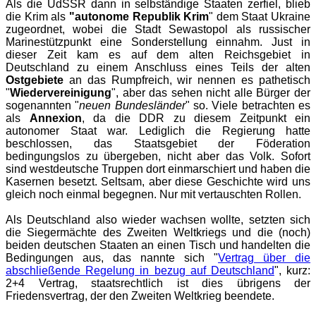
Als die UdSSR dann in selbständige Staaten zerfiel, blieb
die Krim als
"autonome Republik Krim
" dem Staat Ukraine
zugeordnet, wobei die Stadt Sewastopol als russischer
Marinestützpunkt eine Sonderstellung einnahm. Just in
dieser Zeit kam es auf dem alten Reichsgebiet in
Deutschland zu einem Anschluss eines Teils der alten
Ostgebiete
an das Rumpfreich, wir nennen es pathetisch
"
Wiedervereinigung
", aber das sehen nicht alle Bürger der
sogenannten "
neuen Bundesländer
" so. Viele betrachten es
als
Annexion
, da die DDR zu diesem Zeitpunkt ein
autonomer Staat war. Lediglich die Regierung hatte
beschlossen, das Staatsgebiet der Föderation
bedingungslos zu übergeben, nicht aber das Volk. Sofort
sind westdeutsche Truppen dort einmarschiert und haben die
Kasernen besetzt. Seltsam, aber diese Geschichte wird uns
gleich noch einmal begegnen. Nur mit vertauschten Rollen.
Als Deutschland also wieder wachsen wollte, setzten sich
die Siegermächte des Zweiten Weltkriegs und die (noch)
beiden deutschen Staaten an einen Tisch und handelten die
Bedingungen aus, das nannte sich "
Vertrag über die
abschließende Regelung in bezug auf Deutschland
", kurz:
2+4 Vertrag, staatsrechtlich ist dies übrigens der
Friedensvertrag, der den Zweiten Weltkrieg beendete.