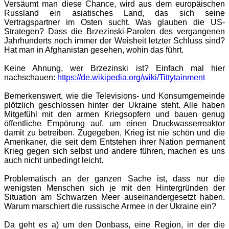
Versäumt man diese Chance, wird aus dem europäischen
Russland ein asiatisches Land, das sich seine
Vertragspartner im Osten sucht. Was glauben die US-
Strategen? Dass die Brzezinski-Parolen des vergangenen
Jahrhunderts noch immer der Weisheit letzter Schluss sind?
Hat man in Afghanistan gesehen, wohin das führt.
Keine Ahnung, wer Brzezinski ist? Einfach mal hier
nachschauen:
https://de.wikipedia.org/wiki/Tittytainment
Bemerkenswert, wie die Televisions- und Konsumgemeinde
plötzlich geschlossen hinter der Ukraine steht. Alle haben
Mitgefühl mit den armen Kriegsopfern und bauen genug
öffentliche Empörung auf, um einen Druckwasserreaktor
damit zu betreiben. Zugegeben, Krieg ist nie schön und die
Amerikaner, die seit dem Entstehen ihrer Nation permanent
Krieg gegen sich selbst und andere führen, machen es uns
auch nicht unbedingt leicht.
Problematisch an der ganzen Sache ist, dass nur die
wenigsten Menschen sich je mit den Hintergründen der
Situation am Schwarzen Meer auseinandergesetzt haben.
Warum marschiert die russische Armee in der Ukraine ein?
Da geht es a) um den Donbass, eine Region, in der die