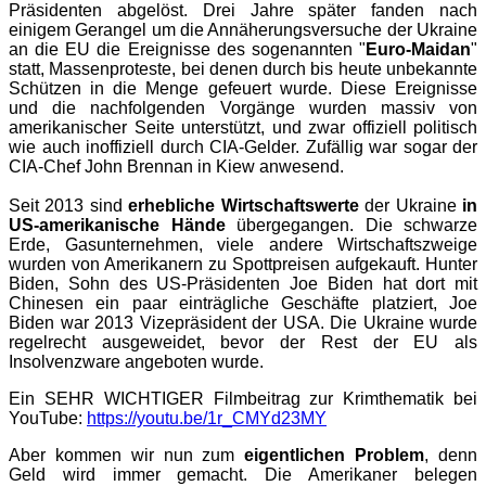
Präsidenten abgelöst. Drei Jahre später fanden nach
einigem Gerangel um die Annäherungsversuche der Ukraine
an die EU die Ereignisse des sogenannten "
Euro-Maidan
"
statt, Massenproteste, bei denen durch bis heute unbekannte
Schützen in die Menge gefeuert wurde. Diese Ereignisse
und die nachfolgenden Vorgänge wurden massiv von
amerikanischer Seite unterstützt, und zwar offiziell politisch
wie auch inoffiziell durch CIA-Gelder. Zufällig war sogar der
CIA-Chef John Brennan in Kiew anwesend.
Seit 2013 sind
erhebliche Wirtschaftswerte
der Ukraine
in
US-amerikanische Hände
übergegangen. Die schwarze
Erde, Gasunternehmen, viele andere Wirtschaftszweige
wurden von Amerikanern zu Spottpreisen aufgekauft. Hunter
Biden, Sohn des US-Präsidenten Joe Biden hat dort mit
Chinesen ein paar einträgliche Geschäfte platziert, Joe
Biden war 2013 Vizepräsident der USA. Die Ukraine wurde
regelrecht ausgeweidet, bevor der Rest der EU als
Insolvenzware angeboten wurde.
Ein SEHR WICHTIGER Filmbeitrag zur Krimthematik bei
YouTube:
https://youtu.be/1r_CMYd23MY
Aber kommen wir nun zum
eigentlichen Problem
, denn
Geld wird immer gemacht. Die Amerikaner belegen