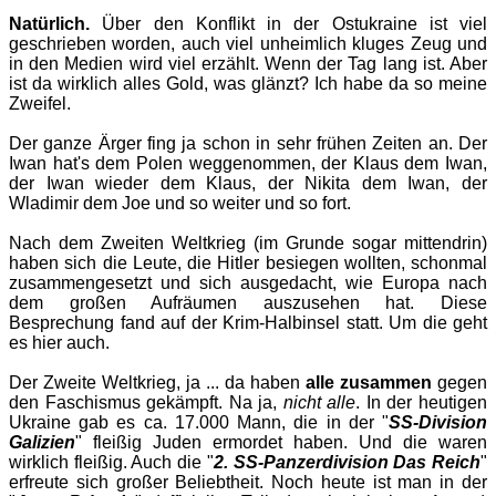
Natürlich.
Über den Konflikt in der Ostukraine ist viel
geschrieben worden, auch viel unheimlich kluges Zeug und
in den Medien wird viel erzählt. Wenn der Tag lang ist. Aber
ist da wirklich alles Gold, was glänzt? Ich habe da so meine
Zweifel.
Der ganze Ärger fing ja schon in sehr frühen Zeiten an. Der
Iwan hat's dem Polen weggenommen, der Klaus dem Iwan,
der Iwan wieder dem Klaus, der Nikita dem Iwan, der
Wladimir dem Joe und so weiter und so fort.
Nach dem Zweiten Weltkrieg (im Grunde sogar mittendrin)
haben sich die Leute, die Hitler besiegen wollten, schonmal
zusammengesetzt und sich ausgedacht, wie Europa nach
dem großen Aufräumen auszusehen hat. Diese
Besprechung fand auf der Krim-Halbinsel statt. Um die geht
es hier auch.
Der Zweite Weltkrieg, ja ... da haben
alle zusammen
gegen
den Faschismus gekämpft. Na ja,
nicht alle
. In der heutigen
Ukraine gab es ca. 17.000 Mann, die in der "
SS-Division
Galizien
" fleißig Juden ermordet haben. Und die waren
wirklich fleißig. Auch die "
2. SS-Panzerdivision Das Reich
"
erfreute sich großer Beliebtheit. Noch heute ist man in der