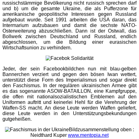
russischstämmige Bevölkerung nicht russisch sprechen darf
und b) um die gesamte Ukraine, die als Pufferzone für
amerikanische geopolitische Interessen gegen Russland
aufgebaut wurde. Seit 1991 arbeiten die USA daran, das
Intermarium aufzubauen und damit die sechste NATO-
Osterweiterung abzuschließen. Dann ist der Ostwall, das
Bollwerk zwischen Deutschland und Russland, endlich
abgeschlossen, um die Bildung einer eurasischen
Wirtschaftsunion zu verhindern.
Jeder, der sein Facebookbildchen nun mit blau-gelben
Bannerchen verziert und gegen den bösen Iwan wettert,
unterstützt diese Form des Imperialismus und sogar direkt
den Faschismus. In der regulären ukrainischen Armee gibt
es das sogenannte ASOW-BATAILLON, eine Kampfgruppe,
die offen mit nationalsozialistischen Emblemen auf den
Uniformen auftritt und keinerlei Hehl für die Verehrung der
Waffen-SS macht. An diese Leute werden Waffen geliefert,
diese Leute werden in den Unterstützungsbekundungen
gutgeheißen.
Bildzusammenstellung oben :
Neidthard Kuper
www.mentopia.net