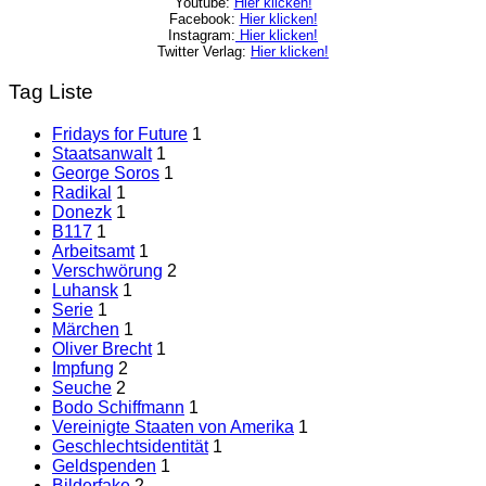
Youtube:
Hier klicken!
Facebook:
Hier klicken!
Instagram:
Hier klicken!
Twitter Verlag:
Hier klicken!
Tag Liste
Fridays for Future
1
Staatsanwalt
1
George Soros
1
Radikal
1
Donezk
1
B117
1
Arbeitsamt
1
Verschwörung
2
Luhansk
1
Serie
1
Märchen
1
Oliver Brecht
1
Impfung
2
Seuche
2
Bodo Schiffmann
1
Vereinigte Staaten von Amerika
1
Geschlechtsidentität
1
Geldspenden
1
Bilderfake
2