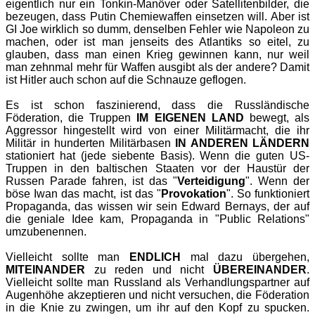
eigentlich nur ein Tonkin-Manöver oder Satellitenbilder, die
bezeugen, dass Putin Chemiewaffen einsetzen will. Aber ist
GI Joe wirklich so dumm, denselben Fehler wie Napoleon zu
machen, oder ist man jenseits des Atlantiks so eitel, zu
glauben, dass man einen Krieg gewinnen kann, nur weil
man zehnmal mehr für Waffen ausgibt als der andere? Damit
ist Hitler auch schon auf die Schnauze geflogen.
Es ist schon faszinierend, dass die Russländische
Föderation, die Truppen
IM EIGENEN LAND
bewegt, als
Aggressor hingestellt wird von einer Militärmacht, die ihr
Militär in hunderten Militärbasen
IN ANDEREN LÄNDERN
stationiert hat (jede siebente Basis). Wenn die guten US-
Truppen in den baltischen Staaten vor der Haustür der
Russen Parade fahren, ist das "
Verteidigung
". Wenn der
böse Iwan das macht, ist das "
Provokation
". So funktioniert
Propaganda, das wissen wir sein Edward Bernays, der auf
die geniale Idee kam, Propaganda in "Public Relations"
umzubenennen.
Vielleicht sollte man
ENDLICH
mal dazu übergehen,
MITEINANDER
zu reden und nicht
ÜBEREINANDER
.
Vielleicht sollte man Russland als Verhandlungspartner auf
Augenhöhe akzeptieren und nicht versuchen, die Föderation
in die Knie zu zwingen, um ihr auf den Kopf zu spucken.