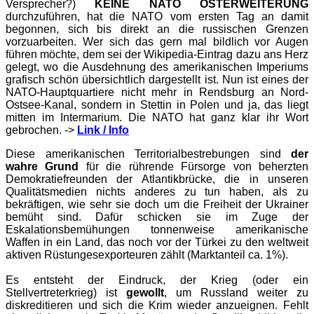
Versprecher?)
KEINE NATO OSTERWEITERUNG
durchzuführen, hat die NATO vom ersten Tag an damit
begonnen, sich bis direkt an die russischen Grenzen
vorzuarbeiten. Wer sich das gern mal bildlich vor Augen
führen möchte, dem sei der Wikipedia-Eintrag dazu ans Herz
gelegt, wo die Ausdehnung des amerikanischen Imperiums
grafisch schön übersichtlich dargestellt ist. Nun ist eines der
NATO-Hauptquartiere nicht mehr in Rendsburg an Nord-
Ostsee-Kanal, sondern in Stettin in Polen und ja, das liegt
mitten im Intermarium. Die NATO hat ganz klar ihr Wort
gebrochen. ->
Link / Info
Diese amerikanischen Territorialbestrebungen sind
der
wahre Grund
für die rührende Fürsorge von beherzten
Demokratiefreunden der Atlantikbrücke, die in unseren
Qualitätsmedien nichts anderes zu tun haben, als zu
bekräftigen, wie sehr sie doch um die Freiheit der Ukrainer
bemüht sind. Dafür schicken sie im Zuge der
Eskalationsbemühungen tonnenweise amerikanische
Waffen in ein Land, das noch vor der Türkei zu den weltweit
aktiven Rüstungesexporteuren zählt (Marktanteil ca. 1%).
Es entsteht der Eindruck, der Krieg (oder ein
Stellvertreterkrieg) ist
gewollt
, um Russland weiter zu
diskreditieren und sich die Krim wieder anzueignen. Fehlt