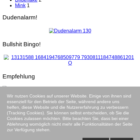
Mink
1
Dudenalarm!
Bullshit Bingo!
Empfehlung
Wir nutzen Cookies auf unserer Website. Einige von ihnen sind
Follow us on Facebook
essenziell für den Betrieb der Seite, während andere uns
helfen, diese Website und die Nutzererfahrung zu verbessern
Impressum / Datenschutzerklärung
/
XML-Sitemap
(Tracking Cookies). Sie können selbst entscheiden, ob Sie die
Copyright © 2026 der-stoerenfried.de
Cookies zulassen möchten. Bitte beachten Sie, dass bei einer
Design and theme by JooThemes.net -
Free Joomla
Ablehnung womöglich nicht mehr alle Funktionalitäten der Seite
Templates
.
zur Verfügung stehen.