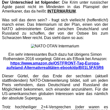
Der Unterschied ist folgender:
Die Krim unter russischer
Ägide passt nicht im Mindesten in das Planspiel der
Amerikaner, das da heißt:
INTERMARIUM
.
Was soll das denn sein? - fragt sich vielleicht (hoffentlich!)
manch einer. Das Intermarium ist der Plan, einen von der
NATO administrierten Gürtel zwischen Deutschland und
Russland zu schaffen, der von der Ostsee bis zum
Schwarzen Meer reicht. Das sieht dann so aus:
Ein sehr interessantes Buch dazu hat übrigens Simon
Rothenstein 2016 vorgelegt. Gibt es als EBook bei Amazon:
https://www.amazon.de/OSTFRONT-Tag-Europa-
aufstand-Alternativrealitäten-ebook/dp/B01L5FA5R6
Dieser Gürtel, der das Ende der sechsten (aktuell
stattfindenden) NATO-Osterweiterung bildet, soll um jeden
Preis verhindern, dass Deutschland und Russland die
Möglichkeit bekommen, sich einander anzunähern. Für die
US-amerikanischen globalen Interessen wäre das nämlich
der absolute Supergau.
Trotz hochheiliger 2+4-Versprechen (oder waren es