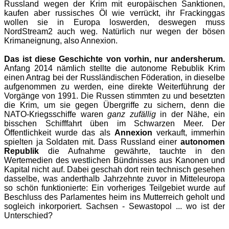
Russland wegen der Krim mit europäischen Sanktionen,
kaufen aber russisches Öl wie verrückt, ihr Frackinggas
wollen sie in Europa loswerden, deswegen muss
NordStream2 auch weg. Natürlich nur wegen der bösen
Krimaneignung, also Annexion.
Das ist diese Geschichte von vorhin, nur andersherum.
Anfang 2014 nämlich stellte die autonome Rebublik Krim
einen Antrag bei der Russländischen Föderation, in dieselbe
aufgenommen zu werden, eine direkte Weiterführung der
Vorgänge von 1991. Die Russen stimmten zu und besetzten
die Krim, um sie gegen Übergriffe zu sichern, denn die
NATO-Kriegsschiffe waren
ganz zufällig
in der Nähe, ein
bisschen Schifffahrt üben im Schwarzen Meer. Der
Öffentlichkeit wurde das als
Annexion
verkauft, immerhin
spielten ja Soldaten mit. Dass Russland einer
autonomen
Republik
die Aufnahme gewährte, tauchte in den
Wertemedien des westlichen Bündnisses aus Kanonen und
Kapital nicht auf. Dabei geschah dort rein technisch gesehen
dasselbe, was anderthalb Jahrzehnte zuvor in Mitteleuropa
so schön funktionierte: Ein vorheriges Teilgebiet wurde auf
Beschluss des Parlamentes heim ins Mutterreich geholt und
sogleich inkorporiert. Sachsen - Sewastopol ... wo ist der
Unterschied?