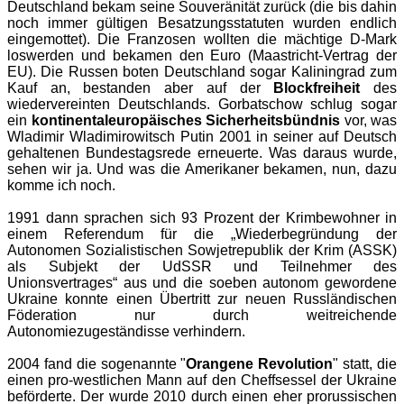
Deutschland bekam seine Souveränität zurück (die bis dahin
noch immer gültigen Besatzungsstatuten wurden endlich
eingemottet). Die Franzosen wollten die mächtige D-Mark
loswerden und bekamen den Euro (Maastricht-Vertrag der
EU). Die Russen boten Deutschland sogar Kaliningrad zum
Kauf an, bestanden aber auf der
Blockfreiheit
des
wiedervereinten Deutschlands. Gorbatschow schlug sogar
ein
kontinentaleuropäisches Sicherheitsbündnis
vor, was
Wladimir Wladimirowitsch Putin 2001 in seiner auf Deutsch
gehaltenen Bundestagsrede erneuerte. Was daraus wurde,
sehen wir ja. Und was die Amerikaner bekamen, nun, dazu
komme ich noch.
1991 dann sprachen sich 93 Prozent der Krimbewohner in
einem Referendum für die „Wiederbegründung der
Autonomen Sozialistischen Sowjetrepublik der Krim (ASSK)
als Subjekt der UdSSR und Teilnehmer des
Unionsvertrages“ aus und die soeben autonom gewordene
Ukraine konnte einen Übertritt zur neuen Russländischen
Föderation nur durch weitreichende
Autonomiezugeständisse verhindern.
2004 fand die sogenannte "
Orangene Revolution
" statt, die
einen pro-westlichen Mann auf den Cheffsessel der Ukraine
beförderte. Der wurde 2010 durch einen eher prorussischen