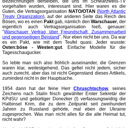
Bezeichnungen derselben, die uns im Schwarzweiß-TV
vorgehalten wurden, interessant sind. Hier waren es die
Guten, die Vertragsorganisation
NATO/OTAN
(
North Atlantic
Treaty Organization
), auf der anderen Seite das Reich des
Bösen, wo es einen
Pakt
gab, nämlich den
Warschauer
, der
eigentlich auch Vertragsorganisation hieß, genauer:
"
Warschauer Vertrag über Freundschaft, Zusammenarbeit
und gegenseitigen Beistand
". Nur eben nicht bei uns. Da war
es ein Pakt, wie mit dem Teufel quasi. Jeder wusste:
Osten:böse - Westen:gut
. Einfache Modelle für die
Tagesschaugucker.
So lebte man sich also fröhlich auseinander, die Grenzen
waren klar, weitestgehend. Das gefiel nicht jedem, sicher
auch zurecht, aber das ist nicht Gegenstand dieses Artikels,
zumindest nicht in der Hauptsache.
1954 dann hat der feine Herr
Chruschtschow
, seines
Zeichens nach Stalin frisch gewählter Erster Sekretär der
KPdSU und gebürtiger Donezker (!) verfassungswidrig die
Halbinsel Krim, die zu dem Zeitpunkt seit zweihundert
Jahren zu Russland gehörte, mal eben der Ukraine
zugesprochen. Was man nicht alles für die alte Heimat tut,
nicht wahr?