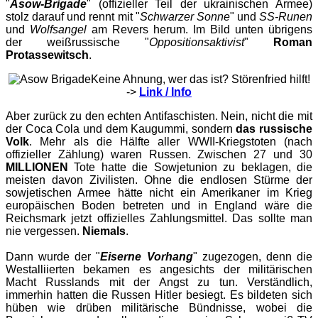
"
Asow-Brigade
" (offizieller Teil der ukrainischen Armee)
stolz darauf und rennt mit "
Schwarzer Sonne
" und
SS-Runen
und
Wolfsangel
am Revers herum. Im Bild unten übrigens
der weißrussische "
Oppositionsaktivist
"
Roman
Protassewitsch
.
Keine Ahnung, wer das ist? Störenfried hilft!
->
Link / Info
Aber zurück zu den echten Antifaschisten. Nein, nicht die mit
der Coca Cola und dem Kaugummi, sondern
das russische
Volk
. Mehr als die Hälfte aller WWII-Kriegstoten (nach
offizieller Zählung) waren Russen. Zwischen 27 und 30
MILLIONEN
Tote hatte die Sowjetunion zu beklagen, die
meisten davon Zivilisten. Ohne die endlosen Stürme der
sowjetischen Armee hätte nicht ein Amerikaner im Krieg
europäischen Boden betreten und in England wäre die
Reichsmark jetzt offizielles Zahlungsmittel. Das sollte man
nie vergessen.
Niemals
.
Dann wurde der "
Eiserne Vorhang
" zugezogen, denn die
Westalliierten bekamen es angesichts der militärischen
Macht Russlands mit der Angst zu tun. Verständlich,
immerhin hatten die Russen Hitler besiegt. Es bildeten sich
hüben wie drüben militärische Bündnisse, wobei die