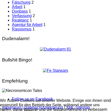
Fälschung
2
Arbeit
1
Donbass
1
Verfassung
2
Reaktanz
1
Agentur für Arbeit
1
Rassismus
1
Dudenalarm!
Bullshit Bingo!
Empfehlung
Follow us on Facebook
Wir nutzen Cookies auf unserer Website. Einige von ihnen sind
essenziell für den Betrieb der Seite, während andere uns
Impressum / Datenschutzerklärung
/
XML-Sitemap
helfen, diese Website und die Nutzererfahrung zu verbessern