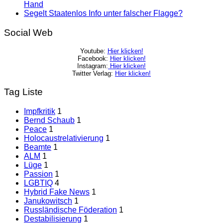
Hand
Segelt Staatenlos Info unter falscher Flagge?
Social Web
Youtube:
Hier klicken!
Facebook:
Hier klicken!
Instagram:
Hier klicken!
Twitter Verlag:
Hier klicken!
Tag Liste
Impfkritik
1
Bernd Schaub
1
Peace
1
Holocaustrelativierung
1
Beamte
1
ALM
1
Lüge
1
Passion
1
LGBTIQ
4
Hybrid Fake News
1
Janukowitsch
1
Russländische Föderation
1
Destabilisierung
1