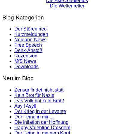
Die Akte Staatenlos
Die Weltenretter
Blog-Kategorien
Der Störenfried
Kurzmeldungen
Neuland-News
Free Speech
Denk-Anstoß
Rezension
MfS News
Downloads
Neu im Blog
Zensur findet nicht statt
Kein Brot für Nazis
Das Volk hat kein Brot?
Asyl! Asyl!
Der Krieg in der Levante
Der Feind in mir ...
Die Inflation der Hoffnung
Happy Valentine Dresden!
Der Feind in meinem Kopf