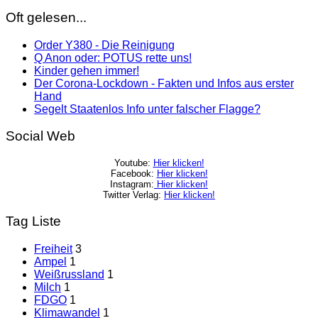
Oft gelesen...
Order Y380 - Die Reinigung
Q Anon oder: POTUS rette uns!
Kinder gehen immer!
Der Corona-Lockdown - Fakten und Infos aus erster
Hand
Segelt Staatenlos Info unter falscher Flagge?
Social Web
Youtube:
Hier klicken!
Facebook:
Hier klicken!
Instagram:
Hier klicken!
Twitter Verlag:
Hier klicken!
Tag Liste
Freiheit
3
Ampel
1
Weißrussland
1
Milch
1
FDGO
1
Klimawandel
1