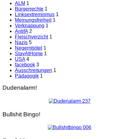
ALM
1
Bürgerrechte
1
Linksextremismus
1
Meinungsfreiheit
1
Verknappung
1
AntifA
2
Fleischverzicht
1
Nazis
5
Negernbötel
1
StayAtHome
1
USA
4
facebook
3
Ausschreitungen
1
Pädagogik
1
Dudenalarm!
Bullshit Bingo!