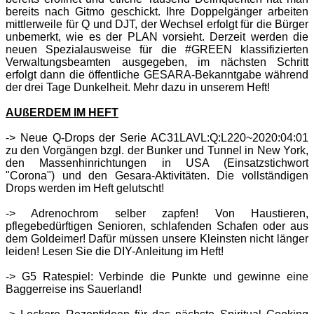
bereits nach Gitmo geschickt. Ihre Doppelgänger arbeiten
mittlerweile für Q und DJT, der Wechsel erfolgt für die Bürger
unbemerkt, wie es der PLAN vorsieht. Derzeit werden die
neuen Spezialausweise für die #GREEN klassifizierten
Verwaltungsbeamten ausgegeben, im nächsten Schritt
erfolgt dann die öffentliche GESARA-Bekanntgabe während
der drei Tage Dunkelheit. Mehr dazu in unserem Heft!
AUßERDEM IM HEFT
-> Neue Q-Drops der Serie AC31LAVL:Q:L220~2020:04:01
zu den Vorgängen bzgl. der Bunker und Tunnel in New York,
den Massenhinrichtungen in USA (Einsatzstichwort
"Corona") und den Gesara-Aktivitäten. Die vollständigen
Drops werden im Heft gelutscht!
-> Adrenochrom selber zapfen! Von Haustieren,
pflegebedürftigen Senioren, schlafenden Schafen oder aus
dem Goldeimer! Dafür müssen unsere Kleinsten nicht länger
leiden! Lesen Sie die DIY-Anleitung im Heft!
-> G5 Ratespiel: Verbinde die Punkte und gewinne eine
Baggerreise ins Sauerland!