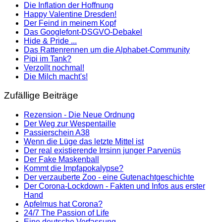
Die Inflation der Hoffnung
Happy Valentine Dresden!
Der Feind in meinem Kopf
Das Googlefont-DSGVO-Debakel
Hide & Pride ...
Das Rattenrennen um die Alphabet-Community
Pipi im Tank?
Verzollt nochmal!
Die Milch macht's!
Zufällige Beiträge
Rezension - Die Neue Ordnung
Der Weg zur Wespentaille
Passierschein A38
Wenn die Lüge das letzte Mittel ist
Der real existierende Irrsinn junger Parvenüs
Der Fake Maskenball
Kommt die Impfapokalypse?
Der verzauberte Zoo - eine Gutenachtgeschichte
Der Corona-Lockdown - Fakten und Infos aus erster
Hand
Apfelmus hat Corona?
24/7 The Passion of Life
Eine deutsche Verfassung