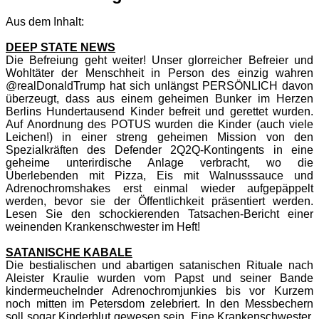
Aus dem Inhalt:
DEEP STATE NEWS
Die Befreiung geht weiter! Unser glorreicher Befreier und
Wohltäter der Menschheit in Person des einzig wahren
@realDonaldTrump hat sich unlängst PERSÖNLICH davon
überzeugt, dass aus einem geheimen Bunker im Herzen
Berlins Hundertausend Kinder befreit und gerettet wurden.
Auf Anordnung des POTUS wurden die Kinder (auch viele
Leichen!) in einer streng geheimen Mission von den
Spezialkräften des Defender 2Q2Q-Kontingents in eine
geheime unterirdische Anlage verbracht, wo die
Überlebenden mit Pizza, Eis mit Walnusssauce und
Adrenochromshakes erst einmal wieder aufgepäppelt
werden, bevor sie der Öffentlichkeit präsentiert werden.
Lesen Sie den schockierenden Tatsachen-Bericht einer
weinenden Krankenschwester im Heft!
SATANISCHE KABALE
Die bestialischen und abartigen satanischen Rituale nach
Aleister Kraulie wurden vom Papst und seiner Bande
kindermeuchelnder Adrenochromjunkies bis vor Kurzem
noch mitten im Petersdom zelebriert. In den Messbechern
soll sogar Kinderblut gewesen sein. Eine Krankenschwester,