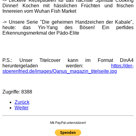
-> Leckere Rezeptideen für das nächste Spiritual Cooking
Dinner! Kochen mit hässlichen Früchten und frischen
Innereien vom Wuhan Fish Market
-> Unsere Serie "Die geheimen Handzeichen der Kabale",
heute: das Yin-Yang des Bösen! Ein perfides
Erkennungsmerkmal der Pädo-Elite
P.S.: Unser Titelcover kann im Format DinA4
heruntergeladen werden:
https://der-
stoerenfried.de/images/Qanus_magazin_titelseite.jpg
Zugriffe: 8388
Zurück
Weiter
Mit PayPal unterstützen!