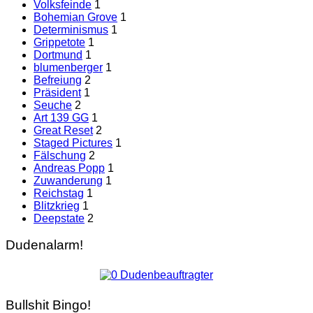
Volksfeinde
1
Bohemian Grove
1
Determinismus
1
Grippetote
1
Dortmund
1
blumenberger
1
Befreiung
2
Präsident
1
Seuche
2
Art 139 GG
1
Great Reset
2
Staged Pictures
1
Fälschung
2
Andreas Popp
1
Zuwanderung
1
Reichstag
1
Blitzkrieg
1
Deepstate
2
Dudenalarm!
Bullshit Bingo!