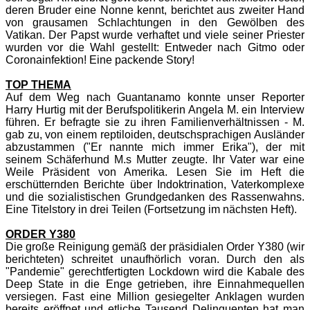
deren Bruder eine Nonne kennt, berichtet aus zweiter Hand
von grausamen Schlachtungen in den Gewölben des
Vatikan. Der Papst wurde verhaftet und viele seiner Priester
wurden vor die Wahl gestellt: Entweder nach Gitmo oder
Coronainfektion! Eine packende Story!
TOP THEMA
Auf dem Weg nach Guantanamo konnte unser Reporter
Harry Hurtig mit der Berufspolitikerin Angela M. ein Interview
führen. Er befragte sie zu ihren Familienverhältnissen - M.
gab zu, von einem reptiloiden, deutschsprachigen Ausländer
abzustammen ("Er nannte mich immer Erika"), der mit
seinem Schäferhund M.s Mutter zeugte. Ihr Vater war eine
Weile Präsident von Amerika. Lesen Sie im Heft die
erschütternden Berichte über Indoktrination, Vaterkomplexe
und die sozialistischen Grundgedanken des Rassenwahns.
Eine Titelstory in drei Teilen (Fortsetzung im nächsten Heft).
ORDER Y380
Die große Reinigung gemäß der präsidialen Order Y380 (wir
berichteten) schreitet unaufhörlich voran. Durch den als
"Pandemie" gerechtfertigten Lockdown wird die Kabale des
Deep State in die Enge getrieben, ihre Einnahmequellen
versiegen. Fast eine Million gesiegelter Anklagen wurden
bereits eröffnet und etliche Tausend Delinquenten hat man