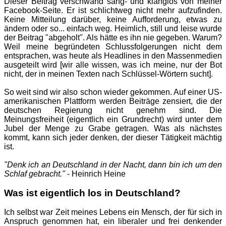
Dieser Beitrag verschwand sang- und klanglos von meiner
Facebook-Seite. Er ist schlichtweg nicht mehr aufzufinden.
Keine Mitteilung darüber, keine Aufforderung, etwas zu
ändern oder so... einfach weg. Heimlich, still und leise wurde
der Beitrag "abgeholt". Als hätte es ihn nie gegeben. Warum?
Weil meine begründeten Schlussfolgerungen nicht dem
entsprachen, was heute als Headlines in den Massenmedien
ausgeteilt wird [wir alle wissen, was ich meine, nur der Bot
nicht, der in meinen Texten nach Schlüssel-Wörtern sucht].
So weit sind wir also schon wieder gekommen. Auf einer US-
amerikanischen Plattform werden Beiträge zensiert, die der
deutschen Regierung nicht genehm sind. Die
Meinungsfreiheit (eigentlich ein Grundrecht) wird unter dem
Jubel der Menge zu Grabe getragen. Was als nächstes
kommt, kann sich jeder denken, der dieser Tätigkeit mächtig
ist.
"Denk ich an Deutschland in der Nacht, dann bin ich um den
Schlaf gebracht."
- Heinrich Heine
Was ist eigentlich los in Deutschland?
Ich selbst war Zeit meines Lebens ein Mensch, der für sich in
Anspruch genommen hat, ein liberaler und frei denkender