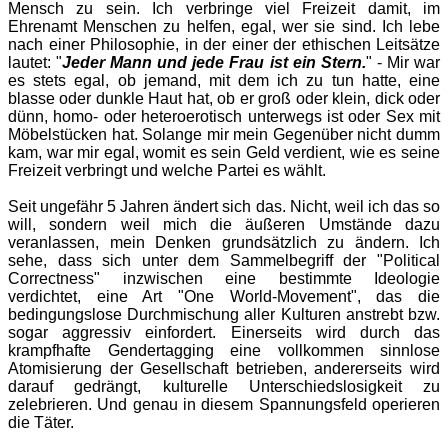
Mensch zu sein. Ich verbringe viel Freizeit damit, im
Ehrenamt Menschen zu helfen, egal, wer sie sind. Ich lebe
nach einer Philosophie, in der einer der ethischen Leitsätze
lautet: "
Jeder Mann und jede Frau ist ein Stern.
" - Mir war
es stets egal, ob jemand, mit dem ich zu tun hatte, eine
blasse oder dunkle Haut hat, ob er groß oder klein, dick oder
dünn, homo- oder heteroerotisch unterwegs ist oder Sex mit
Möbelstücken hat. Solange mir mein Gegenüber nicht dumm
kam, war mir egal, womit es sein Geld verdient, wie es seine
Freizeit verbringt und welche Partei es wählt.
Seit ungefähr 5 Jahren ändert sich das. Nicht, weil ich das so
will, sondern weil mich die äußeren Umstände dazu
veranlassen, mein Denken grundsätzlich zu ändern. Ich
sehe, dass sich unter dem Sammelbegriff der "Political
Correctness" inzwischen eine bestimmte Ideologie
verdichtet, eine Art "One World-Movement", das die
bedingungslose Durchmischung aller Kulturen anstrebt bzw.
sogar aggressiv einfordert. Einerseits wird durch das
krampfhafte Gendertagging eine vollkommen sinnlose
Atomisierung der Gesellschaft betrieben, andererseits wird
darauf gedrängt, kulturelle Unterschiedslosigkeit zu
zelebrieren. Und genau in diesem Spannungsfeld operieren
die Täter.