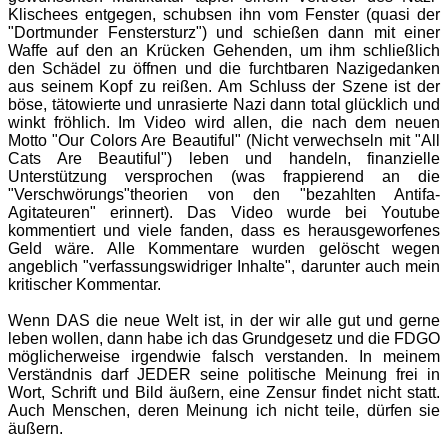
Klischees entgegen, schubsen ihn vom Fenster (quasi der
"Dortmunder Fenstersturz") und schießen dann mit einer
Waffe auf den an Krücken Gehenden, um ihm schließlich
den Schädel zu öffnen und die furchtbaren Nazigedanken
aus seinem Kopf zu reißen. Am Schluss der Szene ist der
böse, tätowierte und unrasierte Nazi dann total glücklich und
winkt fröhlich. Im Video wird allen, die nach dem neuen
Motto "Our Colors Are Beautiful" (Nicht verwechseln mit "All
Cats Are Beautiful") leben und handeln, finanzielle
Unterstützung versprochen (was frappierend an die
"Verschwörungs"theorien von den "bezahlten Antifa-
Agitateuren" erinnert). Das Video wurde bei Youtube
kommentiert und viele fanden, dass es herausgeworfenes
Geld wäre. Alle Kommentare wurden gelöscht wegen
angeblich "verfassungswidriger Inhalte", darunter auch mein
kritischer Kommentar.
Wenn DAS die neue Welt ist, in der wir alle gut und gerne
leben wollen, dann habe ich das Grundgesetz und die FDGO
möglicherweise irgendwie falsch verstanden. In meinem
Verständnis darf JEDER seine politische Meinung frei in
Wort, Schrift und Bild äußern, eine Zensur findet nicht statt.
Auch Menschen, deren Meinung ich nicht teile, dürfen sie
äußern.