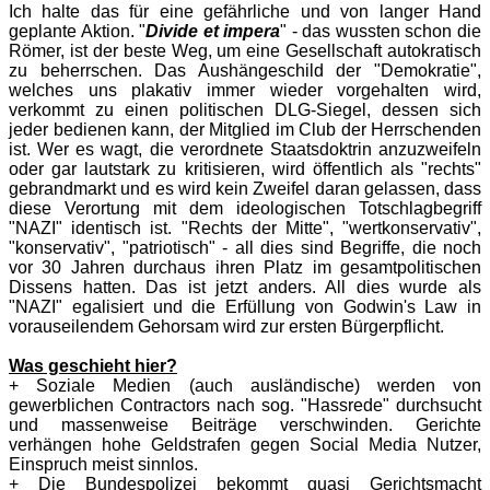
Ich halte das für eine gefährliche und von langer Hand
geplante Aktion. "
Divide et impera
" - das wussten schon die
Römer, ist der beste Weg, um eine Gesellschaft autokratisch
zu beherrschen. Das Aushängeschild der "Demokratie",
welches uns plakativ immer wieder vorgehalten wird,
verkommt zu einen politischen DLG-Siegel, dessen sich
jeder bedienen kann, der Mitglied im Club der Herrschenden
ist. Wer es wagt, die verordnete Staatsdoktrin anzuzweifeln
oder gar lautstark zu kritisieren, wird öffentlich als "rechts"
gebrandmarkt und es wird kein Zweifel daran gelassen, dass
diese Verortung mit dem ideologischen Totschlagbegriff
"NAZI" identisch ist. "Rechts der Mitte", "wertkonservativ",
"konservativ", "patriotisch" - all dies sind Begriffe, die noch
vor 30 Jahren durchaus ihren Platz im gesamtpolitischen
Dissens hatten. Das ist jetzt anders. All dies wurde als
"NAZI" egalisiert und die Erfüllung von Godwin's Law in
vorauseilendem Gehorsam wird zur ersten Bürgerpflicht.
Was geschieht hier?
+ Soziale Medien (auch ausländische) werden von
gewerblichen Contractors nach sog. "Hassrede" durchsucht
und massenweise Beiträge verschwinden. Gerichte
verhängen hohe Geldstrafen gegen Social Media Nutzer,
Einspruch meist sinnlos.
+ Die Bundespolizei bekommt quasi Gerichtsmacht