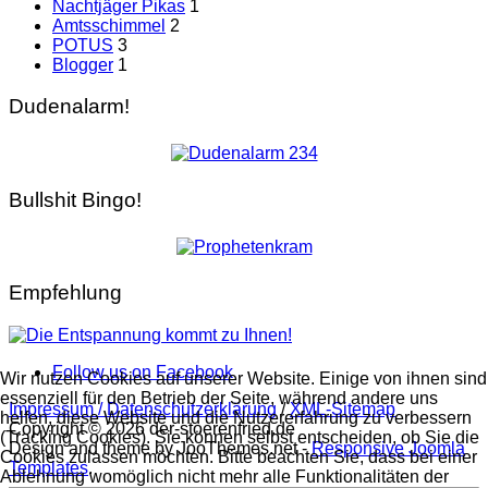
Nachtjäger Pikas
1
Amtsschimmel
2
POTUS
3
Blogger
1
Dudenalarm!
Bullshit Bingo!
Empfehlung
Follow us on Facebook
Wir nutzen Cookies auf unserer Website. Einige von ihnen sind
essenziell für den Betrieb der Seite, während andere uns
Impressum / Datenschutzerklärung
/
XML-Sitemap
helfen, diese Website und die Nutzererfahrung zu verbessern
Copyright © 2026 der-stoerenfried.de
(Tracking Cookies). Sie können selbst entscheiden, ob Sie die
Design and theme by JooThemes.net -
Responsive Joomla
Cookies zulassen möchten. Bitte beachten Sie, dass bei einer
Templates
.
Ablehnung womöglich nicht mehr alle Funktionalitäten der