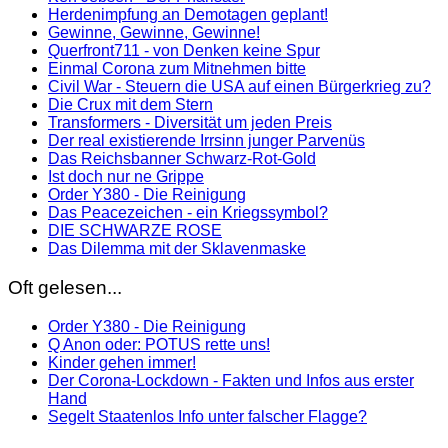
Herdenimpfung an Demotagen geplant!
Gewinne, Gewinne, Gewinne!
Querfront711 - von Denken keine Spur
Einmal Corona zum Mitnehmen bitte
Civil War - Steuern die USA auf einen Bürgerkrieg zu?
Die Crux mit dem Stern
Transformers - Diversität um jeden Preis
Der real existierende Irrsinn junger Parvenüs
Das Reichsbanner Schwarz-Rot-Gold
Ist doch nur ne Grippe
Order Y380 - Die Reinigung
Das Peacezeichen - ein Kriegssymbol?
DIE SCHWARZE ROSE
Das Dilemma mit der Sklavenmaske
Oft gelesen...
Order Y380 - Die Reinigung
Q Anon oder: POTUS rette uns!
Kinder gehen immer!
Der Corona-Lockdown - Fakten und Infos aus erster
Hand
Segelt Staatenlos Info unter falscher Flagge?